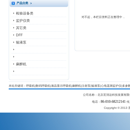
产品分类
检验设备类
对不起，本栏目资料正在整理中 ..
监护仪类
其它类
DFF
输液泵
麻醉机
本站关键词：呼吸机|数码呼吸机|液晶显示呼吸机|麻醉机|注射泵|输液泵|心电遥测监护仪|多参
公司名称：北京宏润达科技发展有限
86-010-68212141
电话：
传
Copyright © 2