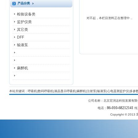
产品分类
检验设备类
对不起，本栏目资料正在整理中 ..
监护仪类
其它类
DFF
输液泵
麻醉机
本站关键词：呼吸机|数码呼吸机|液晶显示呼吸机|麻醉机|注射泵|输液泵|心电遥测监护仪|多参
公司名称：北京宏润达科技发展有限
86-010-68212141
电话：
传
Copyright © 2